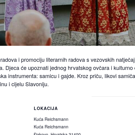
radova i promociju literarnih radova s vezovskih natječaja
ma. Djeca će upoznati jednog hrvatskog ovčara i kulturno
ka instrumenta: samicu i gajde. Kroz priču, likovi samičar
u i cijelu Slavoniju.
LOKACIJA
Kuća Reichsmann
Kuća Reichsmann
Đakovo
,
Hrvatska
31400