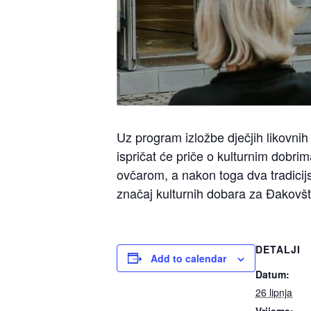
Uz program izložbe dječjih likovnih 
ispričat će priče o kulturnim dobri
ovčarom, a nakon toga dva tradicijs
značaj kulturnih dobara za Đakovštin
DETALJI
Add to calendar
Datum:
26 lipnja
Vrijeme: