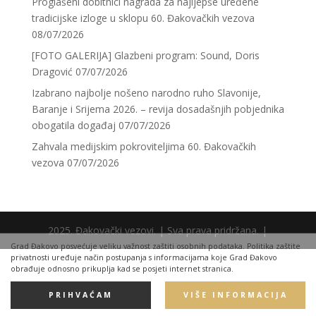
Proglašeni dobitnici nagrada za najljepše uređene
tradicijske izloge u sklopu 60. Đakovačkih vezova
08/07/2026
[FOTO GALERIJA] Glazbeni program: Sound, Doris
Dragović
07/07/2026
Izabrano najbolje nošeno narodno ruho Slavonije,
Baranje i Srijema 2026. – revija dosadašnjih pobjednika
obogatila događaj
07/07/2026
Zahvala medijskim pokroviteljima 60. Đakovačkih
vezova
07/07/2026
2025. Đakovački vezovi. | Sva prava pridržana. |
Grad Đakovo posvećuje veliku važnost zaštiti osobnih podataka. Politika zaštite
privatnosti uređuje način postupanja s informacijama koje Grad Đakovo
obrađuje odnosno prikuplja kad se posjeti internet stranica.
PRIHVAĆAM
VIŠE INFORMACIJA