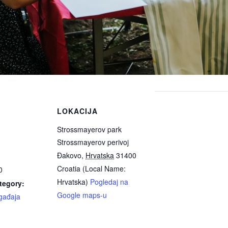
LOKACIJA
Strossmayerov park
Strossmayerov perivoj
Đakovo
,
Hrvatska
31400
Croatia (Local Name:
0
Hrvatska)
Pogledaj na
tegory:
Google maps-u
gađaja