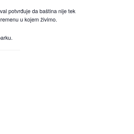
ival potvrđuje da baština nije tek
vremenu u kojem živimo.
parku.