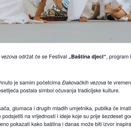
održat će se Festival
, program 
 vezova
„Baština djeci“
ahnuto je samim početcima
te vremeno
Đakovačkih vezova
setljeća postala simbol očuvanja tradicijske kulture.
ača, glumaca i drugih mladih umjetnika, publika će imati p
podsjetiti na vrijednosti i ideje koje su prije šezdeset 
no pokazati kako baština i danas može biti izvor inspira