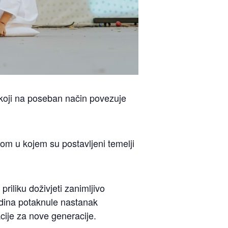
koji na poseban način povezuje
m u kojem su postavljeni temelji
riliku doživjeti zanimljivo
godina potaknule nastanak
cije za nove generacije.