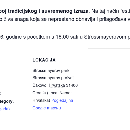
. Na taj način fest
poj tradicijskog i suvremenog izraza
živa snaga koja se neprestano obnavlja i prilagođava 
2026. godine s početkom u 18:00 sati u Strossmayerovom 
LOKACIJA
Strossmayerov park
Strossmayerov perivoj
Đakovo
,
Hrvatska
31400
Croatia (Local Name:
0
Hrvatska)
Pogledaj na
tegory:
Google maps-u
gađaja