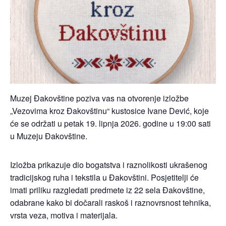
Muzej Đakovštine poziva vas na otvorenje izložbe
„Vezovima kroz Đakovštinu“ kustosice Ivane Dević, koje
će se održati u petak 19. lipnja 2026. godine u 19:00 sati
u Muzeju Đakovštine.
Izložba prikazuje dio bogatstva i raznolikosti ukrašenog
tradicijskog ruha i tekstila u Đakovštini. Posjetitelji će
imati priliku razgledati predmete iz 22 sela Đakovštine,
odabrane kako bi dočarali raskoš i raznovrsnost tehnika,
vrsta veza, motiva i materijala.