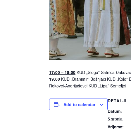
17:00 – 18:00
KUD „Sloga” Satnica Đakovač
19:00
KUD „Branimir” Bošnjaci KUD „Kolo” 
Rokovci-Andrijaševci KUD „Lipa” Semeljci
DETALJI
Add to calendar
Datum:
5 srpnja
Vrijeme: