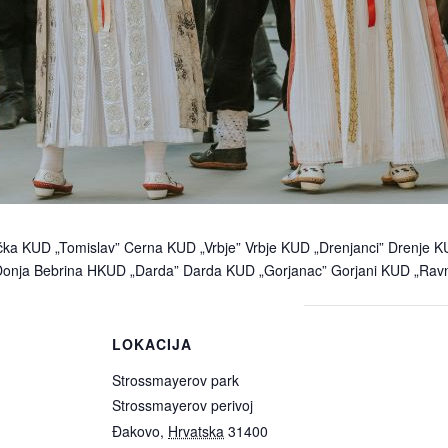
ka KUD „Tomislav” Cerna KUD „Vrbje” Vrbje KUD „Drenjanci” Drenje K
Donja Bebrina HKUD „Darda” Darda KUD „Gorjanac” Gorjani KUD „Ravni
LOKACIJA
Strossmayerov park
Strossmayerov perivoj
Đakovo
,
Hrvatska
31400