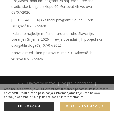
Proglašeni dobitnici nagrada za najljepše uređene
tradicijske izloge u sklopu 60. Đakovačkih vezova
08/07/2026
[FOTO GALERIJA] Glazbeni program: Sound, Doris
Dragović
07/07/2026
Izabrano najbolje nošeno narodno ruho Slavonije,
Baranje i Srijema 2026. – revija dosadašnjih pobjednika
obogatila događaj
07/07/2026
Zahvala medijskim pokroviteljima 60. Đakovačkih
vezova
07/07/2026
2025. Đakovački vezovi. | Sva prava pridržana. |
Grad Đakovo posvećuje veliku važnost zaštiti osobnih podataka. Politika zaštite
privatnosti uređuje način postupanja s informacijama koje Grad Đakovo
obrađuje odnosno prikuplja kad se posjeti internet stranica.
PRIHVAĆAM
VIŠE INFORMACIJA