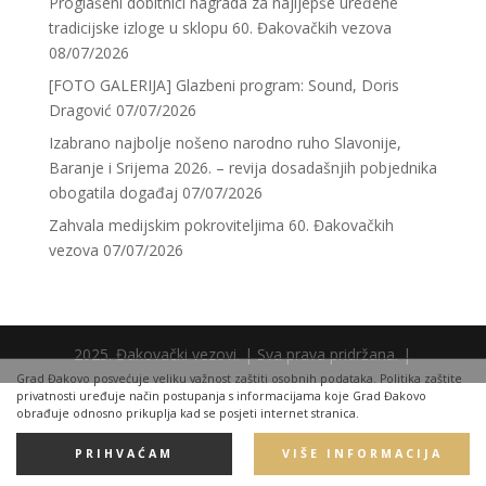
Proglašeni dobitnici nagrada za najljepše uređene
tradicijske izloge u sklopu 60. Đakovačkih vezova
08/07/2026
[FOTO GALERIJA] Glazbeni program: Sound, Doris
Dragović
07/07/2026
Izabrano najbolje nošeno narodno ruho Slavonije,
Baranje i Srijema 2026. – revija dosadašnjih pobjednika
obogatila događaj
07/07/2026
Zahvala medijskim pokroviteljima 60. Đakovačkih
vezova
07/07/2026
2025. Đakovački vezovi. | Sva prava pridržana. |
Grad Đakovo posvećuje veliku važnost zaštiti osobnih podataka. Politika zaštite
privatnosti uređuje način postupanja s informacijama koje Grad Đakovo
obrađuje odnosno prikuplja kad se posjeti internet stranica.
PRIHVAĆAM
VIŠE INFORMACIJA