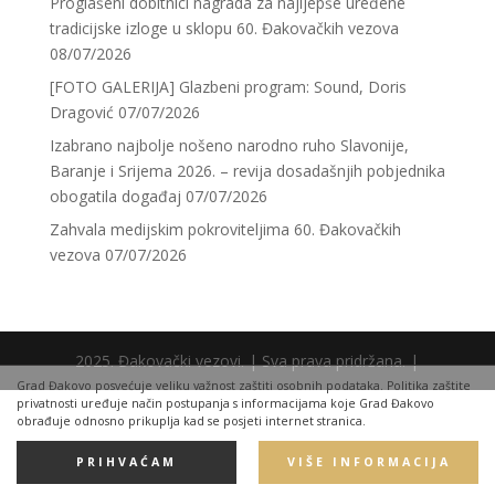
Proglašeni dobitnici nagrada za najljepše uređene
tradicijske izloge u sklopu 60. Đakovačkih vezova
08/07/2026
[FOTO GALERIJA] Glazbeni program: Sound, Doris
Dragović
07/07/2026
Izabrano najbolje nošeno narodno ruho Slavonije,
Baranje i Srijema 2026. – revija dosadašnjih pobjednika
obogatila događaj
07/07/2026
Zahvala medijskim pokroviteljima 60. Đakovačkih
vezova
07/07/2026
2025. Đakovački vezovi. | Sva prava pridržana. |
Grad Đakovo posvećuje veliku važnost zaštiti osobnih podataka. Politika zaštite
privatnosti uređuje način postupanja s informacijama koje Grad Đakovo
obrađuje odnosno prikuplja kad se posjeti internet stranica.
PRIHVAĆAM
VIŠE INFORMACIJA