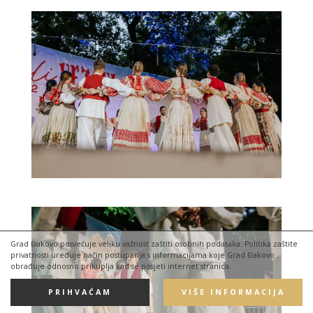
Grad Đakovo posvećuje veliku važnost zaštiti osobnih podataka. Politika zaštite
privatnosti uređuje način postupanja s informacijama koje Grad Đakovo
obrađuje odnosno prikuplja kad se posjeti internet stranica.
PRIHVAĆAM
VIŠE INFORMACIJA