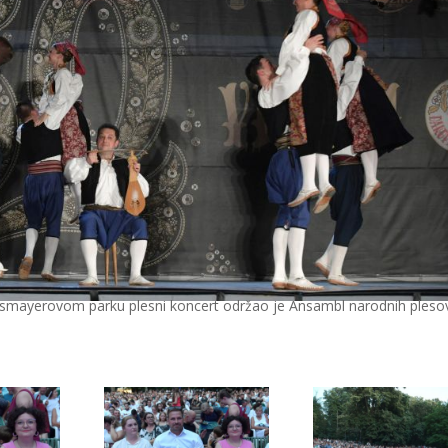
smayerovom parku plesni koncert održao je Ansambl narodnih plesov