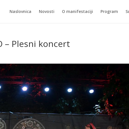
Naslovnica
Novosti
O manifestaciji
Program
S
 – Plesni koncert