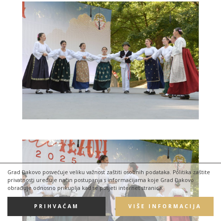
Grad Đakovo posvećuje veliku važnost zaštiti osobnih podataka. Politika zaštite
privatnosti uređuje način postupanja s informacijama koje Grad Đakovo
obrađuje odnosno prikuplja kad se posjeti internet stranica.
PRIHVAĆAM
VIŠE INFORMACIJA