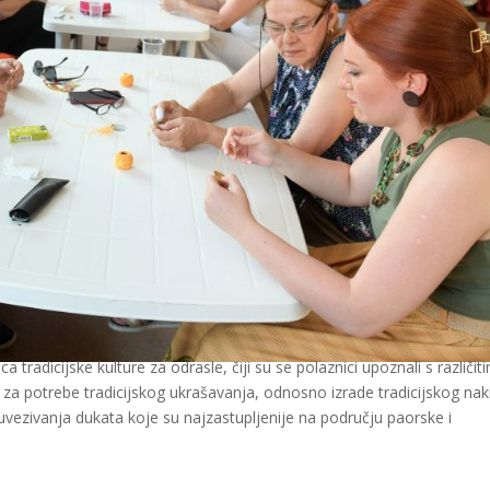
tradicijske kulture za odrasle, čiji su se polaznici upoznali s različit
za potrebe tradicijskog ukrašavanja, odnosno izrade tradicijskog nak
e uvezivanja dukata koje su najzastupljenije na području paorske i