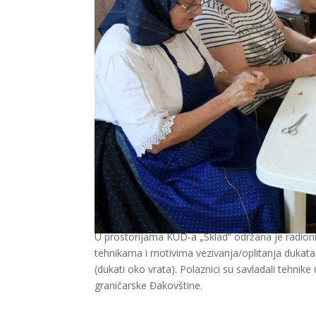
U prostorijama KUD-a „Sklad“ održana je radionica 
tehnikama i motivima vezivanja/oplitanja dukata 
(dukati oko vrata). Polaznici su savladali tehnik
graničarske Đakovštine.