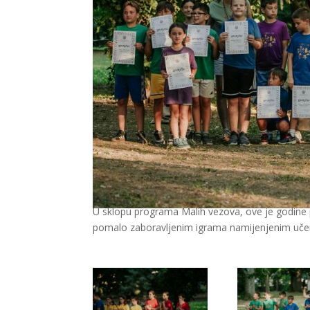
U sklopu programa Malih vezova, ove je godine p
pomalo zaboravljenim igrama namijenjenim uče