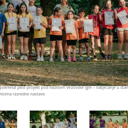
okrenut pilot-projekt pod nazivom Vezovske igre – natjecanje u star
nicima razredne nastave.