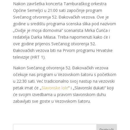
Nakon završetka koncerta Tamburaškog orkestra
Općine Semeljci u 21:00 sati započinje program
Svečanog otvorenja 52. Đakovačkih vezova. Ove je
godine u središtu programa scenska slika pod nazivom
„Ovdje je moja domovina“ scenarista Mirka Ćurića i
redatelja Darka Milasa. Treba napomenuti kako će i
ove godine prijenos Svečanog otvorenja 52.
Đakovačkih vezova biti na Prvom programu Hrvatske
televizije (HRT 1).
Nakon Svečanog otvorenja 52. Đakovačkih vezova
očekuje nas program u Vezovskom šatoru s početkom
u 22:30 sati. Već tradicionalno svoj nastup na vezovski
petak imat će „
Slavonske lole
“ i „Slavonski dukati“ koji
će svojim izvedbama u pravom slavonskom duhu
zabavljati sve goste u Vezovskom šatoru.