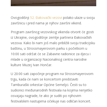
Ovogodišnji
52. Đakovački vezovi
polako ulaze u svoju
završnicu i pred nama je njihov završni vikend.
Program završnog vezovskog vikenda otvorit će gosti
iz Ukrajine, ovogodišnje zemlje partnera Đakovačkih
vezova. Kako bi nam još malo približili svoju tradicijsku
baštinu, u Strossmayerovom parku s početkom u
10:00 sati održat će se Zabavne radionice za djecu i
mlade u organizaciji Nacionalnog centra narodne
kulture Muzej Ivan Hončar.
U 20:00 sati započinje program na Strossmayerovom
trgu, kada će nam se koncertom predstaviti
Tamburaški orkestar Općine Semeljci. Česti su to
sudionici međunarodnih festivala na kojima nerijetko
osvajaju nagrade, te ako je suditi po njihovim
festivalskim nastupima očekuje nas odličan koncert.