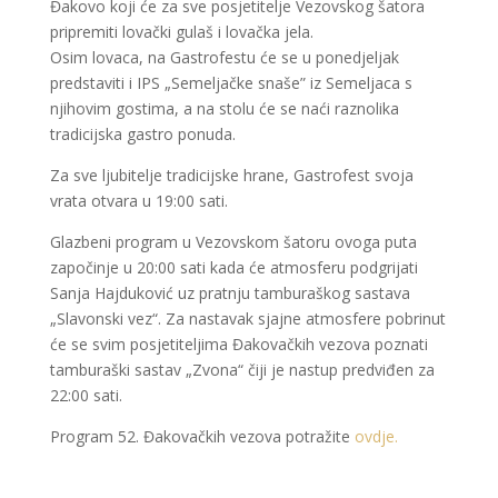
Đakovo koji će za sve posjetitelje Vezovskog šatora
pripremiti lovački gulaš i lovačka jela.
Osim lovaca, na Gastrofestu će se u ponedjeljak
predstaviti i IPS „Semeljačke snaše” iz Semeljaca s
njihovim gostima, a na stolu će se naći raznolika
tradicijska gastro ponuda.
Za sve ljubitelje tradicijske hrane, Gastrofest svoja
vrata otvara u 19:00 sati.
Glazbeni program u Vezovskom šatoru ovoga puta
započinje u 20:00 sati kada će atmosferu podgrijati
Sanja Hajduković uz pratnju tamburaškog sastava
„Slavonski vez“. Za nastavak sjajne atmosfere pobrinut
će se svim posjetiteljima Đakovačkih vezova poznati
tamburaški sastav „Zvona“ čiji je nastup predviđen za
22:00 sati.
Program 52. Đakovačkih vezova potražite
ovdje.