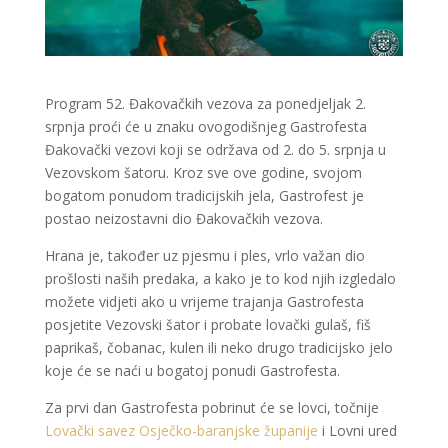
Program 52. Đakovačkih vezova za ponedjeljak 2.
srpnja proći će u znaku ovogodišnjeg Gastrofesta
Đakovački vezovi koji se održava od 2. do 5. srpnja u
Vezovskom šatoru. Kroz sve ove godine, svojom
bogatom ponudom tradicijskih jela, Gastrofest je
postao neizostavni dio Đakovačkih vezova.
Hrana je, također uz pjesmu i ples, vrlo važan dio
prošlosti naših predaka, a kako je to kod njih izgledalo
možete vidjeti ako u vrijeme trajanja Gastrofesta
posjetite Vezovski šator i probate lovački gulaš, fiš
paprikaš, čobanac, kulen ili neko drugo tradicijsko jelo
koje će se naći u bogatoj ponudi Gastrofesta.
Za prvi dan Gastrofesta pobrinut će se lovci, točnije
Lovački savez Osječko-baranjske županije
i Lovni ured