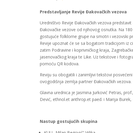
Predstavljanje Revije Đakovačkih vezova
Uredništvo Revije Đakovačkih vezova predstavit ć
Đakovačke vezove od njihovog osnutka. Na 180 st
gostujuće folklorne grupe na smotri i vezovski p
Revije upoznat će se sa bogatom tradicijom iz ci
zatim Podravine i koprivničkog kraja, Zagrebačke
jasenovačkog kraja te Like. Uz tekstove i fotogr
pomoću QR kodova.
Reviju su obogatili i zanimljivi tekstovi posveće
ovogodišnja zemlja partner Đakovačkih vezova.
Glavna urednica je Jasmina Jurković Petras, prof.
Dević, ethnol.et anthrop.et paed. i Marija Burek
Nastup gostujućih skupina
KUU „Milan Begović” Vrlika