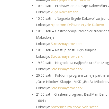
10:30 sati – Predstavljanje Revije Đakovačkih
Lokacija:
kuća Reichsmann
15:00 sati – „Nagrada Ergele Đakovo” za jedn
Lokacija:
hipodrom Državne ergele Đakovo
18:00 sati – Gastronomija, radionice tradicion
Makedonije
Lokacija:
Strossmayerov park
18:30 sati – Nastup gostujućih skupina
Lokacija:
Strossmayerov park
19:30 sati – Nagrade za najljepše uređen izlog
Lokacija:
Strossmayerov park
20:00 sati – Folklorni program zemlje partne
„Orce Nikolov” Skopje i MKD „Braća Miladinov
Lokacija:
Strossmayerov park
21:00 sat – Glazbeni program: BestMan Band,
1664.)
Lokacija:
pozornica iza crkve Svih svetih