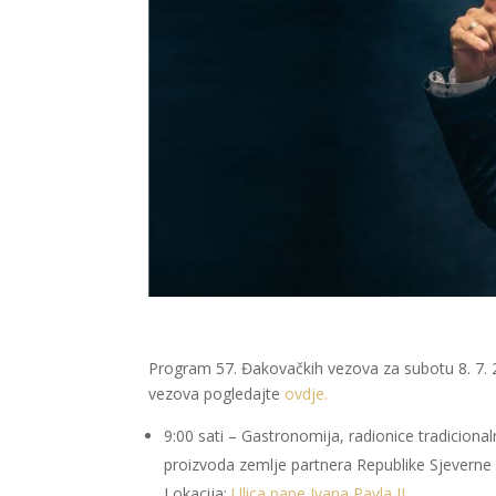
Program 57. Đakovačkih vezova za subotu 8. 7. 
vezova pogledajte
ovdje.
9:00 sati – Gastronomija, radionice tradicional
proizvoda zemlje partnera Republike Sjevern
Lokacija:
Ulica pape Ivana Pavla II.