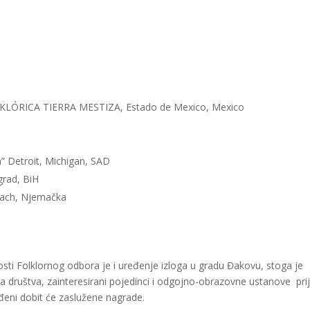
RICA TIERRA MESTIZA, Estado de Mexico, Mexico
Detroit, Michigan, SAD
grad, BiH
ebach, Njemačka
sti Folklornog odbora je i uređenje izloga u gradu Đakovu, stoga je
a društva, zainteresirani pojedinci i odgojno-obrazovne ustanove pri
ređeni dobit će zaslužene nagrade.