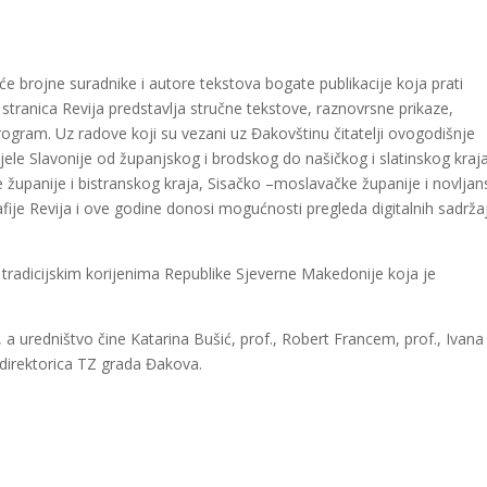
e brojne suradnike i autore tekstova bogate publikacije koja prati
ranica Revija predstavlja stručne tekstove, raznovrsne prikaze,
rogram. Uz radove koji su vezani uz Đakovštinu čitatelji ovogodišnje
jele Slavonije od županjskog i brodskog do našičkog i slatinskog kraja
 županije i bistranskog kraja, Sisačko –moslavačke županije i novljan
afije Revija i ove godine donosi mogućnosti pregleda digitalnih sadrža
ni tradicijskim korijenima Republike Sjeverne Makedonije koja je
, a uredništvo čine Katarina Bušić, prof., Robert Francem, prof., Ivana
, direktorica TZ grada Đakova.