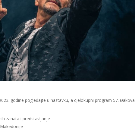
2023. godine pogledajte u nastavku, a cjelokupni program 57. Đakova
nih zanata i predstavljanje
e Makedonije