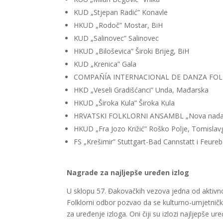
KUD „Stjepan Radić” Konavle
HKUD „Rodoč” Mostar, BiH
KUD „Salinovec” Salinovec
HKUD „Biloševica” Široki Brijeg, BiH
KUD „Krenica” Gala
COMPAÑÍA INTERNACIONAL DE DANZA FOLKLÓ
HKD „Veseli Gradišćanci” Unda, Mađarska
HKUD „Široka Kula” Široka Kula
HRVATSKI FOLKLORNI ANSAMBL „Nova nada” 
HKUD „Fra Jozo Križić” Roško Polje, Tomislav
FS „Krešimir” Stuttgart-Bad Cannstatt i Feur
Nagrade za najljepše uređen izlog
U sklopu 57. Đakovačkih vezova jedna od aktivno
Folklorni odbor pozvao da se kulturno-umjetničk
za uređenje izloga. Oni čiji su izlozi najljepše u