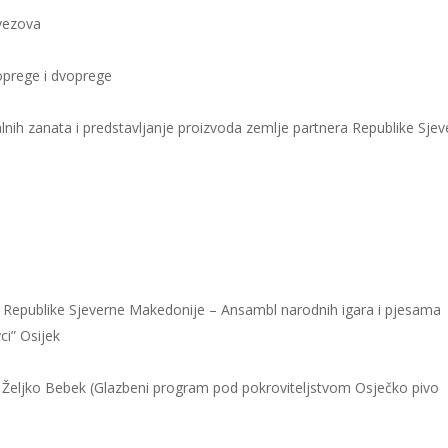
 vezova
oprege i dvoprege
alnih zanata i predstavljanje proizvoda zemlje partnera Republike Sje
ra Republike Sjeverne Makedonije – Ansambl narodnih igara i pjesama
ci” Osijek
 Željko Bebek (Glazbeni program pod pokroviteljstvom Osječko pivo