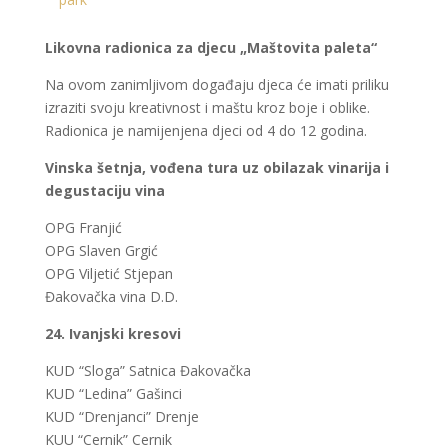
Likovna radionica za djecu „Maštovita paleta“
Na ovom zanimljivom događaju djeca će imati priliku
izraziti svoju kreativnost i maštu kroz boje i oblike.
Radionica je namijenjena djeci od 4 do 12 godina.
Vinska šetnja, vođena tura uz obilazak vinarija i
degustaciju vina
OPG Franjić
OPG Slaven Grgić
OPG Viljetić Stjepan
Đakovačka vina D.D.
24. Ivanjski kresovi
KUD “Sloga” Satnica Đakovačka
KUD “Ledina” Gašinci
KUD “Drenjanci” Drenje
KUU “Cernik” Cernik