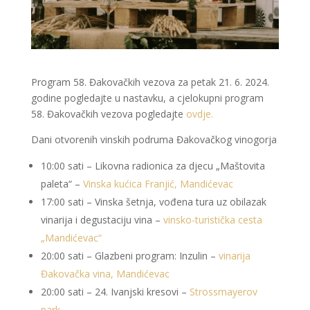
Program 58. Đakovačkih vezova za petak 21. 6. 2024.
godine pogledajte u nastavku, a cjelokupni program
58. Đakovačkih vezova pogledajte
ovdje.
Dani otvorenih vinskih podruma Đakovačkog vinogorja
10:00 sati – Likovna radionica za djecu „Maštovita
paleta“ –
Vinska kućica Franjić, Mandićevac
17:00 sati – Vinska šetnja, vođena tura uz obilazak
vinarija i degustaciju vina –
vinsko-turistička cesta
„Mandićevac“
20:00 sati – Glazbeni program: Inzulin –
vinarija
Đakovačka vina, Mandićevac
20:00 sati – 24. Ivanjski kresovi –
Strossmayerov
park