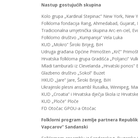
Nastup gostujućih skupina
Kolo grupa „Kardinal Stepinac” New York, New 
Folklorna fondacija Rang, Ahmedabad, Gujarat, I
Tradicionalna umjetnička skupina Arc-en-ciel, Ev
Folklorno društvo „Kumpanija” Vela Luka
KUD „Mokro” Široki Brijeg, BiH
Udruga građana Općine Primošten „Krč” Primoš
Hrvatska folklorna grupa Gradišća „Poljanci” Vulk
Mladi tamburaši iz Clevelanda „Hrvatski ponos” 
Glazbeno društvo „Sokol” Buzet
HKUD „Jare” Jare, Široki Brijeg, BiH
Ukrajinski plesni ansambl Rusalka, Winnipeg, M
KUD „Croatia” i Hrvatska dječja škola iz Hrvatsk
KUD „Ploče” Ploče
FD Otočac GPOU-a Otočac
Folklorni program zemlje partnera Republik
Vapcarov” Sandanski