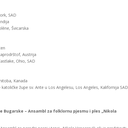
York, SAD
ndija
olène, Švicarska
ten
aprodrštof, Austrija
Eastlake, Ohio, SAD
anitoba, Kanada
e katoličke župe sv. Ante u Los Angelesu, Los Angeles, Kalifornija SA
e Bugarske – Ansambl za folklornu pjesmu i ples „Nikola