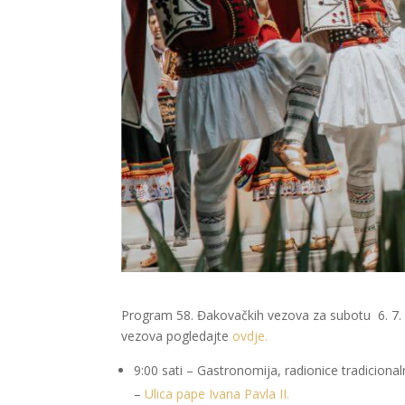
Program 58. Đakovačkih vezova za subotu 6. 7. 
vezova pogledajte
ovdje.
9:00 sati – Gastronomija, radionice tradiciona
–
Ulica pape Ivana Pavla II.