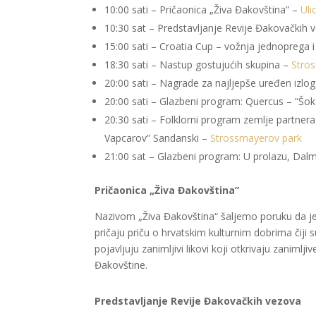
10:00 sati – Pričaonica „Živa Đakovština” –
Uli
10:30 sat – Predstavljanje Revije Đakovačkih
15:00 sati – Croatia Cup – vožnja jednoprega 
18:30 sati – Nastup gostujućih skupina –
Stro
20:00 sati – Nagrade za najljepše uređen izlo
20:00 sati – Glazbeni program: Quercus – “Šok
20:30 sati – Folklorni program zemlje partner
Vapcarov” Sandanski –
Strossmayerov park
21:00 sat – Glazbeni program: U prolazu, Dal
Pričaonica „Živa Đakovština”
Nazivom „Živa Đakovština“ šaljemo poruku da je ta
pričaju priču o hrvatskim kulturnim dobrima čiji
pojavljuju zanimljivi likovi koji otkrivaju zaniml
Đakovštine.
Predstavljanje Revije Đakovačkih vezova