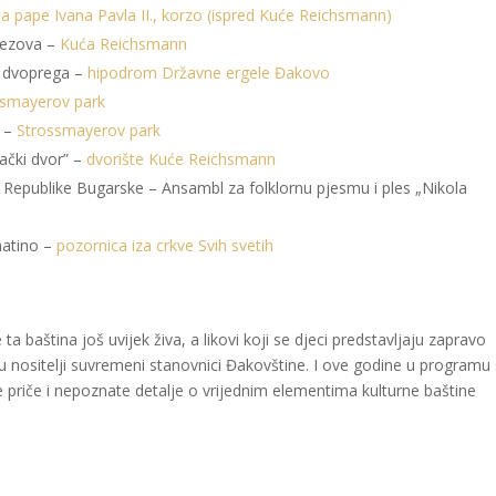
ca pape Ivana Pavla II., korzo (ispred Kuće Reichsmann)
 vezova –
Kuća Reichsmann
i dvoprega –
hipodrom Državne ergele Đakovo
ssmayerov park
g –
Strossmayerov park
ački dvor” –
dvorište Kuće Reichsmann
a Republike Bugarske – Ansambl za folklornu pjesmu i ples „Nikola
matino –
pozornica iza crkve Svih svetih
 baština još uvijek živa, a likovi koji se djeci predstavljaju zapravo
 su nositelji suvremeni stanovnici Đakovštine. I ove godine u programu
jive priče i nepoznate detalje o vrijednim elementima kulturne baštine