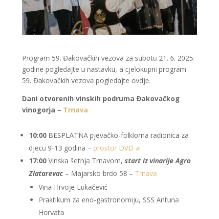
Program 59. Đakovačkih vezova za subotu 21. 6. 2025.
godine pogledajte u nastavku, a cjelokupni program
59. Đakovačkih vezova pogledajte ovdje.
Dani otvorenih vinskih podruma Đakovačkog
vinogorja –
Trnava
10:00
BESPLATNA pjevačko-folklorna radionica za
djecu 9-13 godina –
prostor DVD-a
17:00
Vinska šetnja Trnavom,
start iz vinarije Agro
Zlatarevac
– Majarsko brdo 58 –
Trnava
Vina Hrvoje Lukačević
Praktikum za eno-gastronomiju, SSS Antuna
Horvata