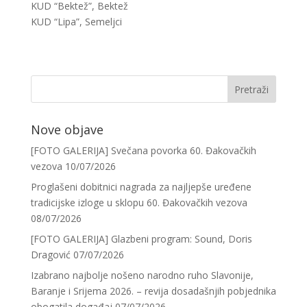
KUD “Bektež”, Bektež
KUD “Lipa”, Semeljci
Nove objave
[FOTO GALERIJA] Svečana povorka 60. Đakovačkih
vezova
10/07/2026
Proglašeni dobitnici nagrada za najljepše uređene
tradicijske izloge u sklopu 60. Đakovačkih vezova
08/07/2026
[FOTO GALERIJA] Glazbeni program: Sound, Doris
Dragović
07/07/2026
Izabrano najbolje nošeno narodno ruho Slavonije,
Baranje i Srijema 2026. – revija dosadašnjih pobjednika
obogatila događaj
07/07/2026