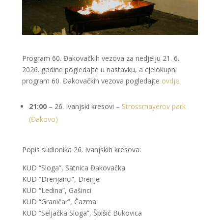
Program 60. Đakovačkih vezova za nedjelju 21. 6.
2026. godine pogledajte u nastavku, a cjelokupni
program 60. Đakovačkih vezova pogledajte
ovdje
.
21:00
– 26. Ivanjski kresovi –
Strossmayerov park
(Đakovo)
Popis sudionika 26. Ivanjskih kresova:
KUD “Sloga”, Satnica Đakovačka
KUD “Drenjanci”, Drenje
KUD “Ledina”, Gašinci
KUD “Graničar”, Čazma
KUD “Seljačka Sloga”, Špišić Bukovica