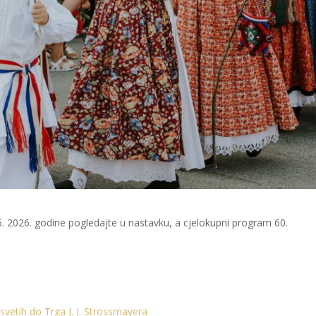
. 2026. godine pogledajte u nastavku, a cjelokupni program 60.
 svetih do Trga J. J. Strossmayera