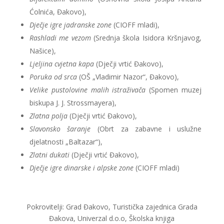
Ćolnića, Đakovo),
Dječje igre jadranske zone
(CIOFF mladi),
Rashladi me vezom
(Srednja škola Isidora Kršnjavog,
Našice),
Ljeljina cvjetna kapa
(Dječji vrtić Đakovo),
Poruka od srca
(OŠ „Vladimir Nazor“, Đakovo),
Velike pustolovine malih istraživača
(Spomen muzej
biskupa J. J. Strossmayera),
Zlatna polja
(Dječji vrtić Đakovo),
Slavonsko šaranje
(Obrt za zabavne i uslužne
djelatnosti „Baltazar“),
Zlatni dukati
(Dječji vrtić Đakovo),
Dječje igre dinarske i alpske zone
(CIOFF mladi)
Pokrovitelji: Grad Đakovo, Turistička zajednica Grada
Đakova, Univerzal d.o.o, Školska knjiga