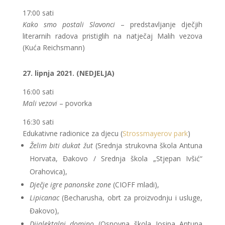
17:00 sati
Kako smo postali Slavonci
– predstavljanje dječjih
literarnih radova pristiglih na natječaj Malih vezova
(Kuća Reichsmann)
27. lipnja 2021. (NEDJELJA)
16:00 sati
Mali vezovi
– povorka
16:30 sati
Edukativne radionice za djecu (
Strossmayerov park
)
Želim biti dukat žut
(Srednja strukovna škola Antuna
Horvata, Đakovo / Srednja škola „Stjepan Ivšić“
Orahovica),
Dječje igre panonske zone
(CIOFF mladi),
Lipicanac
(Becharusha, obrt za proizvodnju i usluge,
Đakovo),
Dijalektalni domino
(Osnovna škola Josipa Antuna