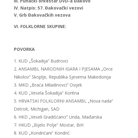
III. Puhački orkestar DVD-a Đakovo
IV. Natpis: 57. Đakovački vezovi
V. Grb Đakovačkih vezova
VI. FOLKLORNE SKUPINE:
POVORKA
KUD „Šokadija” Budrovci
ANSAMBL NARODNIH IGARA I PJESAMA „Orce
Nikolov” Skoplje, Republika Sjeverna Makedonija
MKD „Braća Miladinovci” Osijek
KUD „Vesela Šokadija” Koritna
HRVATSKI FOLKLORNI ANSAMBL „Nova nada”
Detroit, Michigan, SAD
HKD „Veseli Gradišćanci” Unda, Mađarska
HKUD „Bijelo Polje” Mostar, BiH
KUD „Kondrićani“ Kondrić