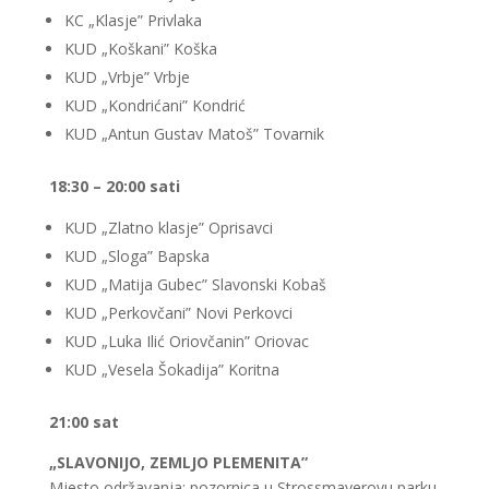
KC „Klasje” Privlaka
KUD „Koškani” Koška
KUD „Vrbje” Vrbje
KUD „Kondrićani” Kondrić
KUD „Antun Gustav Matoš” Tovarnik
18:30 – 20:00 sati
KUD „Zlatno klasje” Oprisavci
KUD „Sloga” Bapska
KUD „Matija Gubec” Slavonski Kobaš
KUD „Perkovčani” Novi Perkovci
KUD „Luka Ilić Oriovčanin” Oriovac
KUD „Vesela Šokadija” Koritna
21:00 sat
„SLAVONIJO, ZEMLJO PLEMENITA”
Mjesto održavanja: pozornica u Strossmayerovu parku