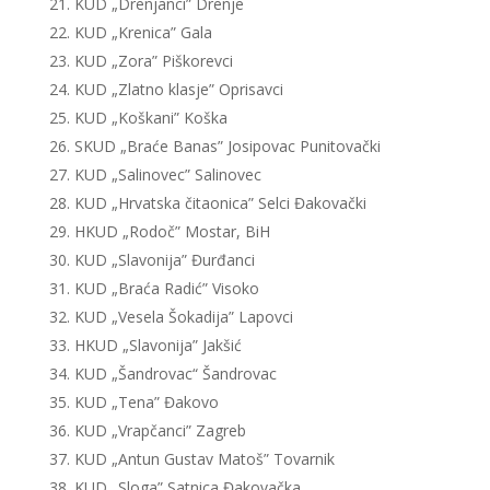
KUD „Drenjanci” Drenje
KUD „Krenica” Gala
KUD „Zora” Piškorevci
KUD „Zlatno klasje” Oprisavci
KUD „Koškani” Koška
SKUD „Braće Banas” Josipovac Punitovački
KUD „Salinovec” Salinovec
KUD „Hrvatska čitaonica” Selci Đakovački
HKUD „Rodoč” Mostar, BiH
KUD „Slavonija” Đurđanci
KUD „Braća Radić” Visoko
KUD „Vesela Šokadija” Lapovci
HKUD „Slavonija” Jakšić
KUD „Šandrovac“ Šandrovac
KUD „Tena” Đakovo
KUD „Vrapčanci” Zagreb
KUD „Antun Gustav Matoš” Tovarnik
KUD „Sloga” Satnica Đakovačka