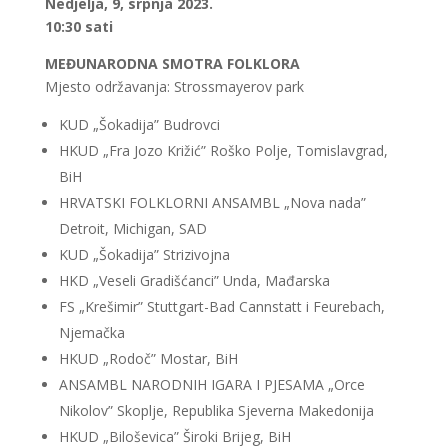
Nedjelja, 9, srpnja 2023.
10:30 sati
MEĐUNARODNA SMOTRA FOLKLORA
Mjesto održavanja: Strossmayerov park
KUD „Šokadija” Budrovci
HKUD „Fra Jozo Križić” Roško Polje, Tomislavgrad,
BiH
HRVATSKI FOLKLORNI ANSAMBL „Nova nada”
Detroit, Michigan, SAD
KUD „Šokadija” Strizivojna
HKD „Veseli Gradišćanci” Unda, Mađarska
FS „Krešimir” Stuttgart-Bad Cannstatt i Feurebach,
Njemačka
HKUD „Rodoč” Mostar, BiH
ANSAMBL NARODNIH IGARA I PJESAMA „Orce
Nikolov” Skoplje, Republika Sjeverna Makedonija
HKUD „Biloševica” Široki Brijeg, BiH