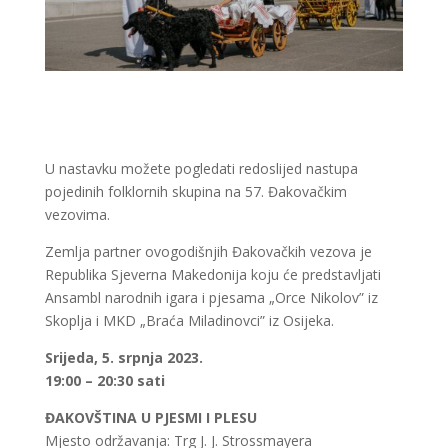
U nastavku možete pogledati redoslijed nastupa
pojedinih folklornih skupina na 57. Đakovačkim
vezovima.
Zemlja partner ovogodišnjih Đakovačkih vezova je
Republika Sjeverna Makedonija koju će predstavljati
Ansambl narodnih igara i pjesama „Orce Nikolov” iz
Skoplja i MKD „Braća Miladinovci” iz Osijeka.
Srijeda, 5. srpnja 2023.
19:00 – 20:30 sati
ĐAKOVŠTINA U PJESMI I PLESU
Mjesto održavanja: Trg J. J. Strossmayera