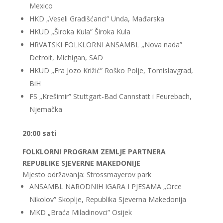
Mexico
HKD „Veseli Gradišćanci” Unda, Mađarska
HKUD „Široka Kula” Široka Kula
HRVATSKI FOLKLORNI ANSAMBL „Nova nada”
Detroit, Michigan, SAD
HKUD „Fra Jozo Križić” Roško Polje, Tomislavgrad,
BiH
FS „Krešimir” Stuttgart-Bad Cannstatt i Feurebach,
Njemačka
20:00 sati
FOLKLORNI PROGRAM ZEMLJE PARTNERA
REPUBLIKE SJEVERNE MAKEDONIJE
Mjesto održavanja: Strossmayerov park
ANSAMBL NARODNIH IGARA I PJESAMA „Orce
Nikolov” Skoplje, Republika Sjeverna Makedonija
MKD „Braća Miladinovci” Osijek