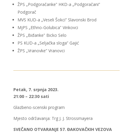
ŽPS „Podgoračankeˮ HKD-a „Podgoračani”
Podgorač
MVS KUD-a „Veseli Šokci” Slavonski Brod
MjPS „Ethno-Golubicaˮ Vinkovci
ŽPS „Biđankeˮ Bicko Selo
PS KUD-a „Seljačka sloga” Gajić
ŽPS „Vranovke” Vranovci
Petak, 7. srpnja 2023.
21:00 – 22:30 sati
Glazbeno-scenski program
Mjesto održavanja: Trg J. J. Strossmayera
SVEČANO OTVARANJE 57. ĐAKOVAČKIH VEZOVA