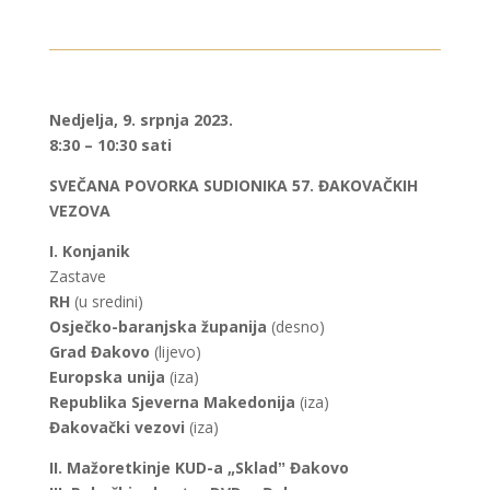
Nedjelja, 9. srpnja 2023.
8:30 – 10:30 sati
SVEČANA POVORKA SUDIONIKA 57. ĐAKOVAČKIH
VEZOVA
I. Konjanik
Zastave
RH
(u sredini)
Osječko-baranjska županija
(desno)
Grad Đakovo
(lijevo)
Europska unija
(iza)
Republika Sjeverna Makedonija
(iza)
Đakovački vezovi
(iza)
II.
Mažoretkinje KUD-a „Skladˮ Đakovo