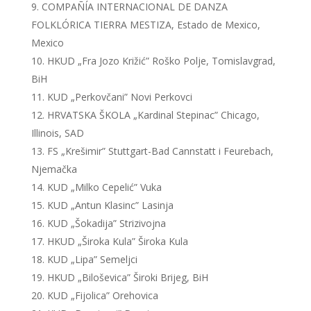
COMPAÑÍA INTERNACIONAL DE DANZA
FOLKLÓRICA TIERRA MESTIZA, Estado de Mexico,
Mexico
HKUD „Fra Jozo Križić” Roško Polje, Tomislavgrad,
BiH
KUD „Perkovčani” Novi Perkovci
HRVATSKA ŠKOLA „Kardinal Stepinac” Chicago,
Illinois, SAD
FS „Krešimir” Stuttgart-Bad Cannstatt i Feurebach,
Njemačka
KUD „Milko Cepelić” Vuka
KUD „Antun Klasinc” Lasinja
KUD „Šokadija” Strizivojna
HKUD „Široka Kula” Široka Kula
KUD „Lipa” Semeljci
HKUD „Biloševica” Široki Brijeg, BiH
KUD „Fijolica” Orehovica