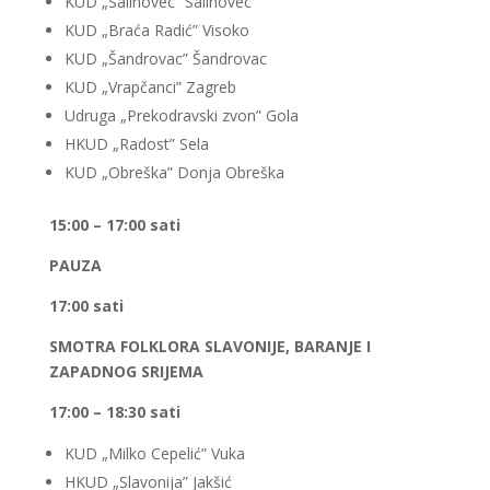
KUD „Salinovec” Salinovec
KUD „Braća Radić” Visoko
KUD „Šandrovac” Šandrovac
KUD „Vrapčanci” Zagreb
Udruga „Prekodravski zvon” Gola
HKUD „Radost” Sela
KUD „Obreška” Donja Obreška
15:00 – 17:00 sati
PAUZA
17:00 sati
SMOTRA FOLKLORA SLAVONIJE, BARANJE I
ZAPADNOG SRIJEMA
17:00 – 18:30 sati
KUD „Milko Cepelić” Vuka
HKUD „Slavonija” Jakšić