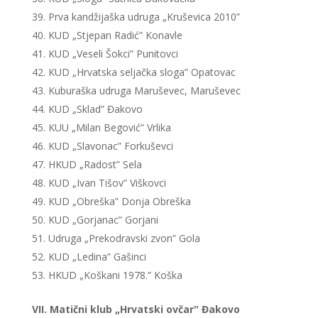
Prva kandžijaška udruga „Kruševica 2010”
KUD „Stjepan Radić” Konavle
KUD „Veseli Šokci” Punitovci
KUD „Hrvatska seljačka sloga” Opatovac
Kuburaška udruga Maruševec, Maruševec
KUD „Sklad” Đakovo
KUU „Milan Begović” Vrlika
KUD „Slavonac” Forkuševci
HKUD „Radost” Sela
KUD „Ivan Tišov” Viškovci
KUD „Obreška” Donja Obreška
KUD „Gorjanac” Gorjani
Udruga „Prekodravski zvon” Gola
KUD „Ledina” Gašinci
HKUD „Koškani 1978.” Koška
VII. Matični klub „Hrvatski ovčarˮ Đakovo