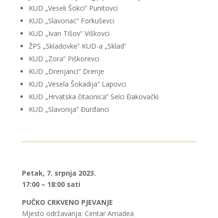
KUD „Veseli Šokci” Punitovci
KUD „Slavonac” Forkuševci
KUD „Ivan Tišovˮ Viškovci
ŽPS „Skladovkeˮ KUD-a „Skladˮ
KUD „Zora” Piškorevci
KUD „Drenjanci” Drenje
KUD „Vesela Šokadija” Lapovci
KUD „Hrvatska čitaonica” Selci Đakovački
KUD „Slavonija” Đurđanci
Petak, 7. srpnja 2023.
17:00 – 18:00 sati
PUČKO CRKVENO PJEVANJE
Mjesto održavanja: Centar Amadea