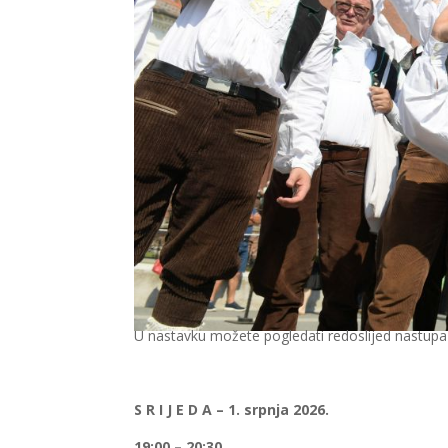
U nastavku možete pogledati redoslijed nastupa
S R I J E D A – 1. srpnja 2026.
19:00 – 20:30