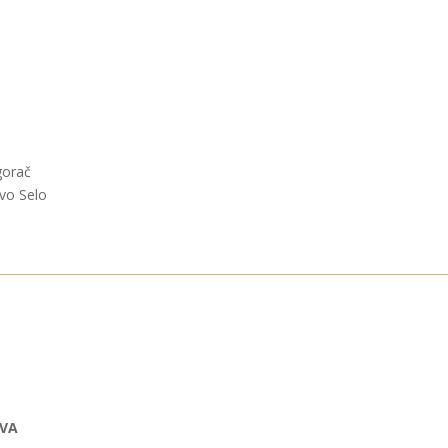
gorač
ovo Selo
OVA