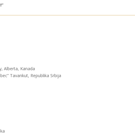
!”
ry, Alberta, Kanada
bec” Tavankut, Republika Srbija
ika