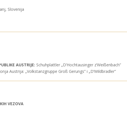
anj, Slovenija
UBLIKE AUSTRIJE:
Schuhplattler „D’Hochtausinger z’Weißenbach”
onja Austrija: „Volkstanzgruppe Groß Gerungs” i „D’Wildbradler”
KIH VEZOVA