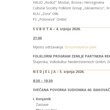
HKUD „Rodoč” Mostar, Bosna i Hercegovina
Cultural Society Folklore Group „Iskraemeco”, Kr
KUU „Zora” Olib
FS „Poloneza” Orebić
S U B O T A – 4. srpnja 2026.
21:00
Mjesto održavanja:
Strossmayerov park
FOLKLORNI PROGRAM ZEMLJE PARTNERA REP
Štajerska, Volkskultur Niederösterreich GmbH, D
N E D J E L J A – 5. srpnja 2026.
8:30 – 10:30
SVEČANA POVORKA SUDIONIKA 60. ĐAKOVAČ
I. Konjanik
Zastave