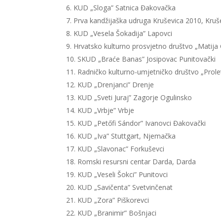
KUD „Sloga” Satnica Đakovačka
Prva kandžijaška udruga Kruševica 2010, Kruš
KUD „Vesela Šokadija” Lapovci
Hrvatsko kulturno prosvjetno društvo „Matija 
SKUD „Braće Banas” Josipovac Punitovački
Radničko kulturno-umjetničko društvo „Prole
KUD „Drenjanci” Drenje
KUD „Sveti Juraj” Zagorje Ogulinsko
KUD „Vrbje” Vrbje
KUD „Petőfi Sándor” Ivanovci Đakovački
KUD „Iva” Stuttgart, Njemačka
KUD „Slavonac” Forkuševci
Romski resursni centar Darda, Darda
KUD „Veseli Šokci” Punitovci
KUD „Savičenta” Svetvinčenat
KUD „Zora” Piškorevci
KUD „Branimir” Bošnjaci