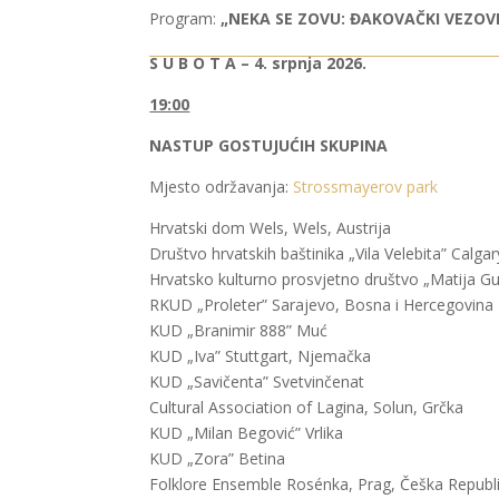
Program:
„NEKA SE ZOVU: ĐAKOVAČKI VEZOVI
S U B O T A – 4. srpnja 2026.
19:00
NASTUP GOSTUJUĆIH SKUPINA
Mjesto održavanja:
Strossmayerov park
Hrvatski dom Wels, Wels, Austrija
Društvo hrvatskih baštinika „Vila Velebita” Calga
Hrvatsko kulturno prosvjetno društvo „Matija Gu
RKUD „Proleter” Sarajevo, Bosna i Hercegovina
KUD „Branimir 888” Muć
KUD „Iva” Stuttgart, Njemačka
KUD „Savičenta” Svetvinčenat
Cultural Association of Lagina, Solun, Grčka
KUD „Milan Begović” Vrlika
KUD „Zora” Betina
Folklore Ensemble Rosénka, Prag, Češka Republ