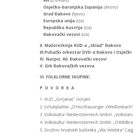
RH
(u sredini)
Osječko-baranjska županija
(desno)
Grad Đakovo
(lijevo)
Europska unija
(iza)
Republika Austrija
(iza)
Đakovački vezovi
(iza)
II. Mažoretkinje KUD-a „Skladˮ Đakovo
III.Puhački orkestar DVD-a Đakovo i Osječki
IV. Natpis: 60. Đakovački vezovi
V. Grb Đakovačkih vezova
VI. FOLKLORNE SKUPINE:
P O V O R K A
KUD „Gorjanac” Gorjani
Schuhplattler „D’Hochtausinger z’Weißenbach”
Volkskultur Niederösterreich GmbH: „Volkstan
Volkskultur Niederösterreich Gmbh: „D’Wildbra
Društvo hrvatskih baštinika „Vila Velebita” Cal