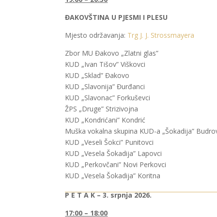
ĐAKOVŠTINA U PJESMI I PLESU
Mjesto održavanja:
Trg J. J. Strossmayera
Zbor MU Đakovo „Zlatni glas”
KUD „Ivan Tišov” Viškovci
KUD „Sklad” Đakovo
KUD „Slavonija” Đurđanci
KUD „Slavonac” Forkuševci
ŽPS „Druge” Strizivojna
KUD „Kondrićani” Kondrić
Muška vokalna skupina KUD-a „Šokadija” Budro
KUD „Veseli Šokci” Punitovci
KUD „Vesela Šokadija” Lapovci
KUD „Perkovčani” Novi Perkovci
KUD „Vesela Šokadija” Koritna
P E T A K – 3. srpnja 2026.
17:00 – 18:00