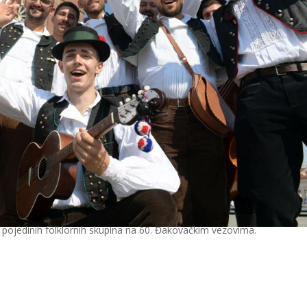
 pojedinih folklornih skupina na 60. Đakovačkim vezovima.