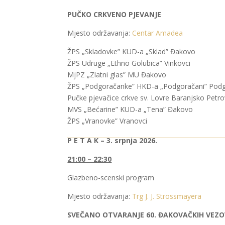
PUČKO CRKVENO PJEVANJE
Mjesto održavanja:
Centar Amadea
ŽPS „Skladovke” KUD-a „Sklad” Đakovo
ŽPS Udruge „Ethno Golubica” Vinkovci
MjPZ „Zlatni glas” MU Đakovo
ŽPS „Podgoračanke” HKD-a „Podgoračani” Pod
Pučke pjevačice crkve sv. Lovre Baranjsko Petr
MVS „Bećarine” KUD-a „Tena” Đakovo
ŽPS „Vranovke” Vranovci
P E T A K – 3. srpnja 2026.
21:00 – 22:30
Glazbeno-scenski program
Mjesto održavanja:
Trg J. J. Strossmayera
SVEČANO OTVARANJE 60. ĐAKOVAČKIH VEZ