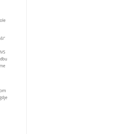
ole
ši“
MVS
edbu
sme
dnom
gdje