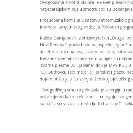
Ovogodišnja smotra okupila je devet pjevačkih sk
natjecateljskom dijelu smotre dok su Bocanjevač
Prosudbena komisija u sastavu etnomuzikologinj
Kramara, umjetničkog voditelja folklornih program
Ružica Damjanović iz strizivojnačkih „Druga“ odn
Novi Perkovci) ponio titulu najuspješnijeg poči
deseteračkog napjeva, izvorne pjesme, autorske 
Bećarine izvedenim bećarcem odnijeli su nagradu
izvorne pjesme „Oj, jablane“ dok je MPS KUD-a
“Oj, Budrovci, selo moje” čiji je tekst i glazbu
dojam otišla je u Strizivojnu ženskoj pjevačkog 
„Ovogodišnja smotra pokazala je sinergiju u rad
pokazujemo kako našu tradiciju njeguju sve gene
su najčvršći vezovi između ljudi i tradicije.“ – 