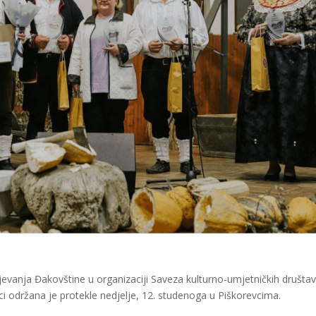
jevanja Đakovštine u organizaciji Saveza kulturno-umjetničkih društa
i održana je protekle nedjelje, 12. studenoga u Piškorevcima.