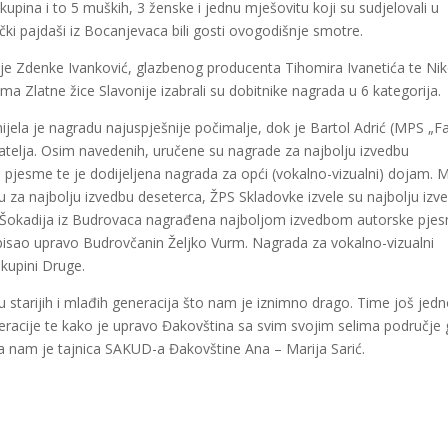
upina i to 5 muških, 3 ženske i jednu mješovitu koji su sudjelovali u
ki pajdaši iz Bocanjevaca bili gosti ovogodišnje smotre.
e Zdenke Ivanković, glazbenog producenta Tihomira Ivanetića te Nik
a Zlatne žice Slavonije izabrali su dobitnike nagrada u 6 kategorija.
ijela je nagradu najuspješnije počimalje, dok je Bartol Adrić (MPS „Fa
matelja. Osim navedenih, uručene su nagrade za najbolju izvedbu
pjesme te je dodijeljena nagrada za opći (vokalno-vizualni) dojam. 
 za najbolju izvedbu deseterca, ŽPS Skladovke izvele su najbolju izv
 Šokadija iz Budrovaca nagrađena najboljom izvedbom autorske pje
 napisao upravo Budrovčanin Željko Vurm. Nagrada za vokalno-vizualni
skupini Druge.
u starijih i mlađih generacija što nam je iznimno drago. Time još je
racije te kako je upravo Đakovština sa svim svojim selima područje 
rekla nam je tajnica SAKUD-a Đakovštine Ana – Marija Sarić.