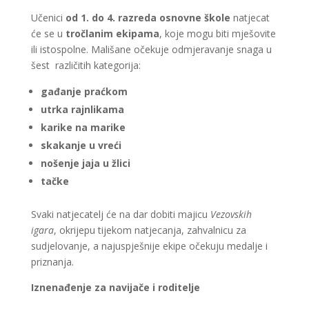
Učenici
od 1. do 4. razreda osnovne škole
natjecat
će se u
tročlanim ekipama
, koje mogu biti mješovite
ili istospolne. Mališane očekuje odmjeravanje snaga u
šest različitih kategorija:
gađanje praćkom
utrka rajnlikama
karike na marike
skakanje u vreći
nošenje jaja u žlici
tačke
Svaki natjecatelj će na dar dobiti majicu
Vezovskih
igara
, okrijepu tijekom natjecanja, zahvalnicu za
sudjelovanje, a najuspješnije ekipe očekuju medalje i
priznanja.
Iznenađenje za navijače i roditelje