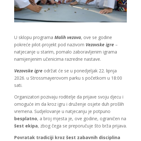
U sklopu programa
Malih vezova
, ove se godine
pokreće pilot-projekt pod nazivom
Vezovske igre
–
natjecanje u starim, pomalo zaboravljenim igrama
namijenjenim učenicima razredne nastave.
Vezovske igre
održat će se u ponedjeljak 22. lipnja
2026. u Strossmayerovom parku s početkom u 18:00
sati.
Organizatori pozivaju roditelje da prijave svoju djecu i
omoguće im da kroz igru i druženje osjete duh prošlih
vremena. Sudjelovanje u natjecanju je potpuno
besplatno
, a broj mjesta je, ove godine, ograničen na
šest ekipa
, zbog čega se preporučuje što brža prijava.
Povratak tradiciji kroz šest zabavnih disciplina