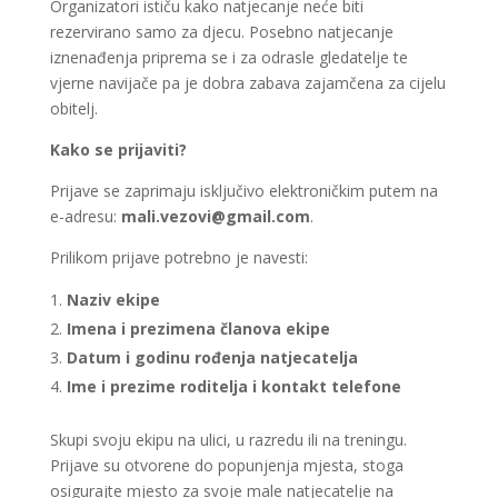
Organizatori ističu kako natjecanje neće biti
rezervirano samo za djecu. Posebno natjecanje
iznenađenja priprema se i za odrasle gledatelje te
vjerne navijače pa je dobra zabava zajamčena za cijelu
obitelj.
Kako se prijaviti?
Prijave se zaprimaju isključivo elektroničkim putem na
e-adresu:
mali.vezovi@gmail.com
.
Prilikom prijave potrebno je navesti:
Naziv ekipe
Imena i prezimena članova ekipe
Datum i godinu rođenja natjecatelja
Ime i prezime roditelja i kontakt telefone
Skupi svoju ekipu na ulici, u razredu ili na treningu.
Prijave su otvorene do popunjenja mjesta, stoga
osigurajte mjesto za svoje male natjecatelje na