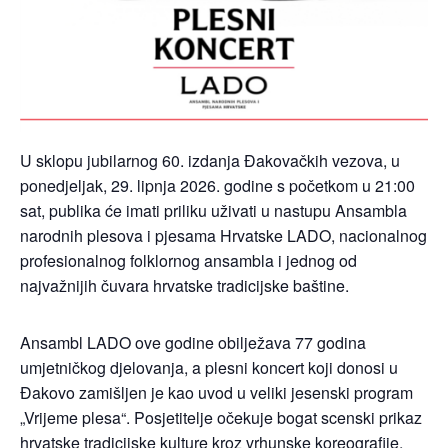
U sklopu jubilarnog 60. izdanja Đakovačkih vezova, u
ponedjeljak, 29. lipnja 2026. godine s početkom u 21:00
sat, publika će imati priliku uživati u nastupu Ansambla
narodnih plesova i pjesama Hrvatske LADO, nacionalnog
profesionalnog folklornog ansambla i jednog od
najvažnijih čuvara hrvatske tradicijske baštine.
Ansambl LADO ove godine obilježava 77 godina
umjetničkog djelovanja, a plesni koncert koji donosi u
Đakovo zamišljen je kao uvod u veliki jesenski program
„Vrijeme plesa“. Posjetitelje očekuje bogat scenski prikaz
hrvatske tradicijske kulture kroz vrhunske koreografije,