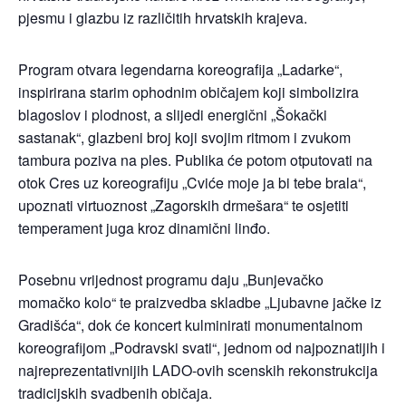
pjesmu i glazbu iz različitih hrvatskih krajeva.
Program otvara legendarna koreografija „Ladarke“,
inspirirana starim ophodnim običajem koji simbolizira
blagoslov i plodnost, a slijedi energični „Šokački
sastanak“, glazbeni broj koji svojim ritmom i zvukom
tambura poziva na ples. Publika će potom otputovati na
otok Cres uz koreografiju „Cviće moje ja bi tebe brala“,
upoznati virtuoznost „Zagorskih drmešara“ te osjetiti
temperament juga kroz dinamični linđo.
Posebnu vrijednost programu daju „Bunjevačko
momačko kolo“ te praizvedba skladbe „Ljubavne jačke iz
Gradišća“, dok će koncert kulminirati monumentalnom
koreografijom „Podravski svati“, jednom od najpoznatijih i
najreprezentativnijih LADO-ovih scenskih rekonstrukcija
tradicijskih svadbenih običaja.