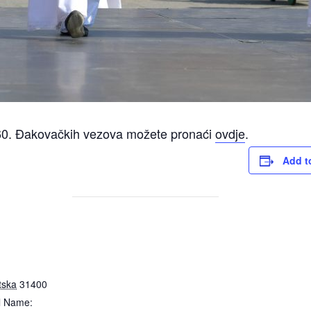
60. Đakovačkih vezova možete pronaći
ovdje
.
Add t
tska
31400
l Name: