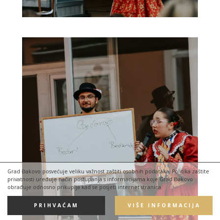
Grad Đakovo posvećuje veliku važnost zaštiti osobnih podataka. Politika zaštite
privatnosti uređuje način postupanja s informacijama koje Grad Đakovo
obrađuje odnosno prikuplja kad se posjeti internet stranica.
PRIHVAĆAM
VIŠE INFORMACIJA