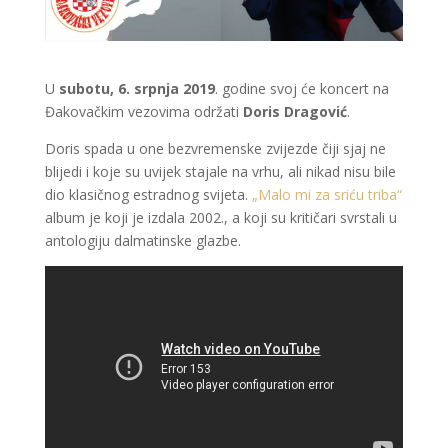
U
subotu, 6. srpnja 2019
. godine svoj će koncert na
Đakovačkim vezovima održati
Doris Dragović
.
Doris spada u one bezvremenske zvijezde čiji sjaj ne
blijedi i koje su uvijek stajale na vrhu, ali nikad nisu bile
dio klasičnog estradnog svijeta.
„Malo mi za sriću triba“
album je koji je izdala 2002., a koji su kritičari svrstali u
antologiju dalmatinske glazbe.