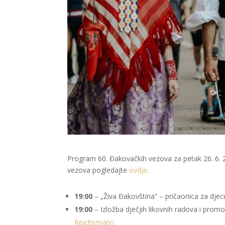
Program 60. Đakovačkih vezova za petak 26. 6. 
vezova pogledajte
ovdje
.
19:00
– „Živa Đakovština” – pričaonica za dje
19:00
– Izložba dječjih likovnih radova i promo
Reichsmann