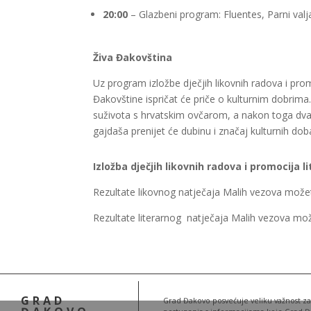
20:00
– Glazbeni program: Fluentes, Parni val
Živa Đakovština
Uz program izložbe dječjih likovnih radova i promo
Đakovštine ispričat će priče o kulturnim dobrima
suživota s hrvatskim ovčarom, a nakon toga dva tr
gajdaša prenijet će dubinu i značaj kulturnih doba
Izložba dječjih likovnih radova i promocija 
Rezultate likovnog natječaja Malih vezova možet
Rezultate literarnog natječaja Malih vezova mož
GRAD
Grad Đakovo posvećuje veliku važnost zašt