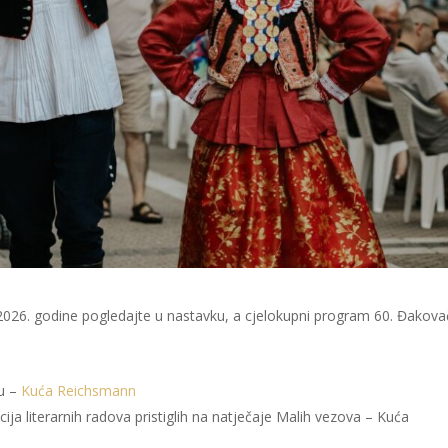
2026. godine pogledajte u nastavku, a cjelokupni program 60. Đakova
cu –
Kuća Reichsmann
cija literarnih radova pristiglih na natječaje Malih vezova – Kuća