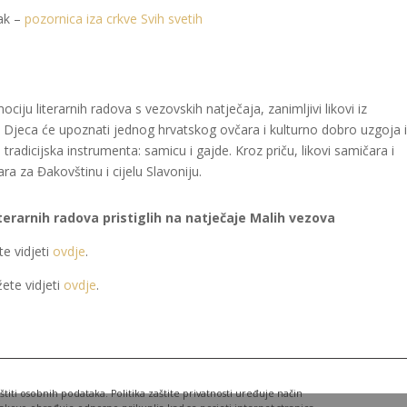
jak –
pozornica iza crkve Svih svetih
ciju literarnih radova s vezovskih natječaja, zanimljivi likovi iz
. Djeca će upoznati jednog hrvatskog ovčara i kulturno dobro uzgoja 
adicijska instrumenta: samicu i gajde. Kroz priču, likovi samičara i
ra za Đakovštinu i cijelu Slavoniju.
literarnih radova pristiglih na natječaje Malih vezova
e vidjeti
ovdje
.
ete vidjeti
ovdje
.
iti osobnih podataka. Politika zaštite privatnosti uređuje način