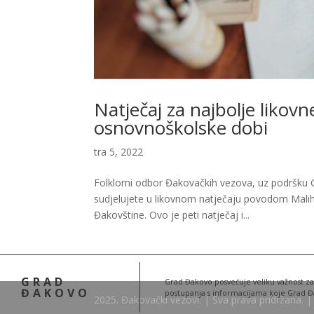
Natječaj za najbolje likov
osnovnoškolske dobi
tra 5, 2022
Folklorni odbor Đakovačkih vezova, uz podršku G
sudjelujete u likovnom natječaju povodom Malih
Đakovštine. Ovo je peti natječaj i...
GRAD
Grad Đakovo posvećuje veliku važnost zašt
ĐAKOVO
postupanja s informacijama koje Grad Đa
2025. Đakovački vezovi. | Sva prava pridržana. |