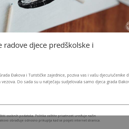
ne radove djece predškolske i
rada Đakova i Turističke zajednice, poziva vas i vašu djecu/učenike 
 vezova. Do sada su u natječaju sudjelovala samo djeca grada Đakov
iti osobnih podataka. Politika zaštite privatnosti uređuje način
kovo obrađuje odnosno prikuplja kad se posjeti internet stranica.